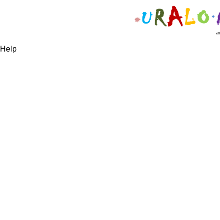
a
Help