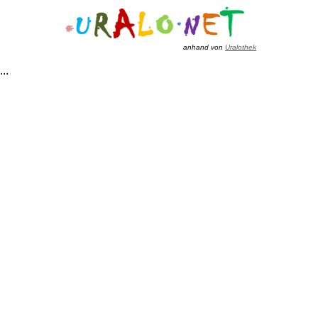
anhand von
Uralothek
...