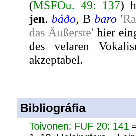
(
MSFOu. 49: 137
) 
jen
.
báðo
, B
baro
'
Ra
das Äußerste
' hier ei
des velaren Vokal
akzeptabel.
Bibliográfia
Toivonen: FUF 20: 141