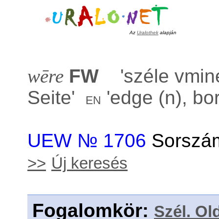
Az
Uralothek
alapján
wēre
FW
'
széle vmine
Seite
'
'
edge (n), bor
en
UEW № 1706
Sorszám
>>
Új keresés
Fogalomkör
:
Szél. Ol