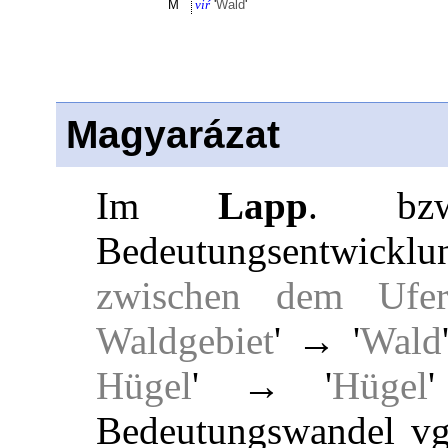
M
viŕ
'
Wald
'
Magyarázat
Im
Lapp
. b
Bedeutungsentwicklu
zwischen dem Ufe
Waldgebiet
' → '
Wald
Hügel
' → '
Hügel
Bedeutungswandel vg