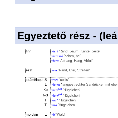
Egyeztető rész - (le
finn
vieri
'
Rand, Saum, Kante, Seite
'
vieressä
'
neben, bei
'
vieru
'
Abhang, Hang, Abfall
'
észt
veer
'
Rand, Ufer, Streifen
'
számi/lapp
S
wera
'
collis
'
L
vierra
'
langgestreckter Sandrücken mit e
(a)
Ko
vierr
'
Hügelchen
'
(a)
Not
vierr
'
Hügelchen
'
T
vīrrᵅ
'
Hügelchen
'
T
vīra
'
Hügelchen
'
mordvin
E
viŕ
'
Wald
'