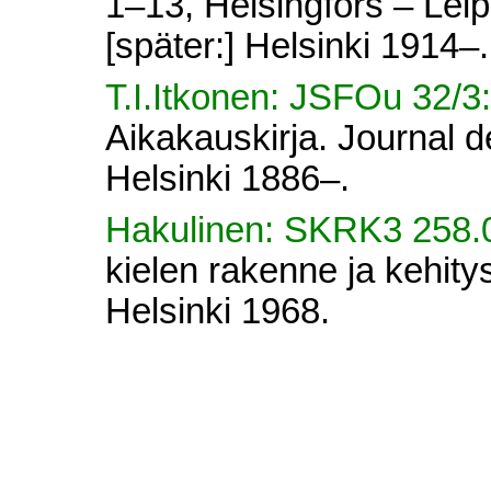
1–13, Helsingfors – Lei
[später:] Helsinki 1914–.
T.I.Itkonen: JSFOu 32/3
Aikakauskirja. Journal d
Helsinki 1886–.
Hakulinen: SKRK3 258
kielen rakenne ja kehitys
Helsinki 1968.