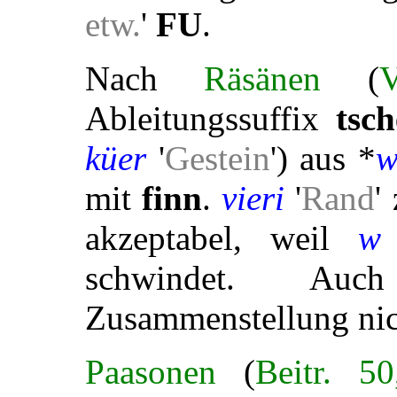
etw.
'
FU
.
Nach
Räsänen
(
Ableitungssuffix
tsch
küer
'
Gestein
') aus *
w
mit
finn
.
vieri
'
Rand
'
akzeptabel, weil
w
schwindet. Auc
Zusammenstellung nic
Paasonen
(
Beitr. 5