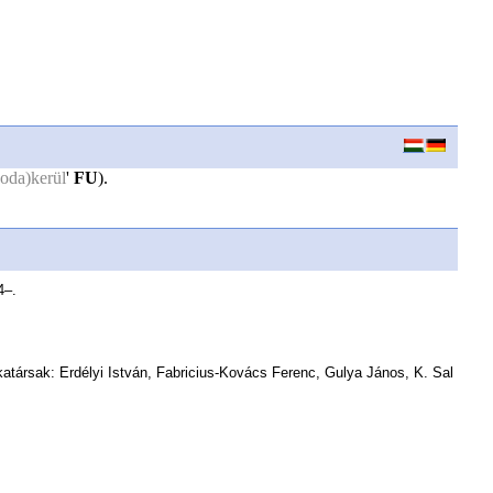
(oda)kerül
'
FU
).
4–.
atársak: Erdélyi István, Fabricius-Kovács Ferenc, Gulya János, K. Sal