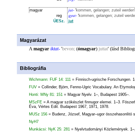
magyar
jut-
'
kommen, gelangen; zuteil werden
'
reg
gyut-
'
kommen, gelangen; zuteil werd
ÚESz.
jut
Magyarázat
A
magyar
iktat-
'
bevon;
(
ómagyar
)
juttat
' (lásd Bibliog
Bibliográfia
Wichmann: FUF 14: 111
= Finnisch-ugrische Forschungen. 1–
FUV
= Collinder, Björn, Fenno-Ugric Vocabulary. An Etymolo
Honti: MNy 81: 151
= Magyar Nyelv. 1–, Budapest 1905–.
MSzFE
= A magyar szókészlet finnugor elemei. 1–3. Föszer
Éva, Vértes Edit. Budapest 1967, 1971, 1978.
MUSz 156
= Budenz, József, Magyar–ugor összehasonlitó 
NyH7
Munkácsi: NyK 25: 281
= Nyelvtudományi Közlemények. 1–, 