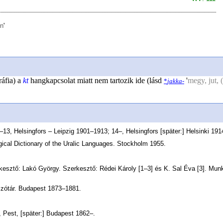
en
'
ráfia) a
kt
hangkapcsolat miatt nem tartozik ide (lásd
'
megy, jut, 
*
jakka-
13, Helsingfors – Leipzig 1901–1913; 14–, Helsingfors [später:] Helsinki 191
gical Dictionary of the Uralic Languages. Stockholm 1955.
kesztő: Lakó György. Szerkesztő: Rédei Károly [1–3] és K. Sal Éva [3]. Munk
szótár. Budapest 1873–1881.
Pest, [später:] Budapest 1862–.