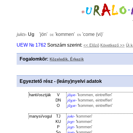
juktɜ-
Ug
'
jön
'
'
kommen
'
'
come (vi)
'
de
en
UEW № 1762
Sorszám szerint:
<< Előző
Következő >>
Új 
Fogalomkör
:
Közeledik. Érkezik
Egyeztető rész - (leány)nyelvi adatok
hanti/osztják
V
jŏγət-
'
kommen, eintreffen
'
DN
jŏχət-
'
kommen, eintreffen
'
O
jŏχət-
'
kommen, eintreffen
'
manysi/vogul
TJ
jokt-
'
kommen
'
KU
joχt-
'
kommen
'
P
joχt-
'
kommen
'
So
joχt-
'
kommen
'