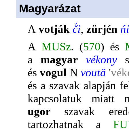
Magyarázat
A
votják
č́i
,
zürjén
ń
A
MUSz
. (
570
) és
a
magyar
vékony
s
és
vogul
N
voutä
'
vék
és a szavak alapján fel
kapcsolatuk miatt
ugor
szavak ered
tartozhatnak a
FU