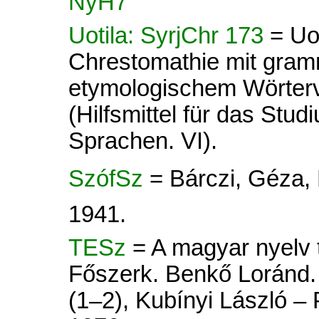
NyH7
Uotila: SyrjChr 173
= Uot
Chrestomathie mit gram
etymologischem Wörterve
(Hilfsmittel für das Stud
Sprachen. VI).
SzófSz
= Bárczi, Géza,
1941.
TESz
= A magyar nyelv tö
Főszerk. Benkő Loránd. 
(1–2), Kubínyi László –