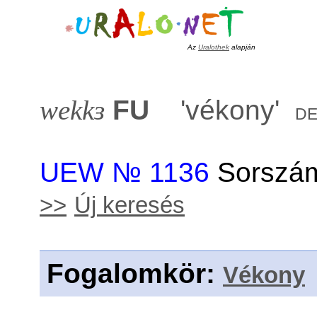
Az
Uralothek
alapján
wekkɜ
FU
'
vékony
'
d
UEW № 1136
Sorszám
>>
Új keresés
Fogalomkör
:
Vékony