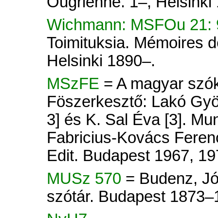
Ougrienne. 1–, Helsinki
Wichmann: MSFOu 21:
Toimituksia. Mémoires d
Helsinki 1890–.
MSzFE
= A magyar szók
Föszerkesztő: Lakó Györ
3] és K. Sal Éva [3]. Mu
Fabricius-Kovács Ferenc
Edit. Budapest 1967, 19
MUSz 570
= Budenz, Jó
szótár. Budapest 1873–