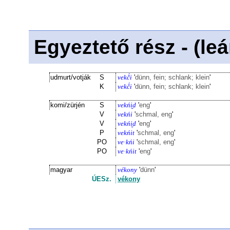
Egyeztető rész - (le
udmurt/votják
S
vekč́i
'
dünn, fein; schlank; klein
'
K
vekč́i
'
dünn, fein; schlank; klein
'
komi/zürjén
S
vekńi̮d
'
eng
'
V
vekńi
'
schmal, eng
'
V
vekńi̮d
'
eng
'
P
vekńit
'
schmal, eng
'
PO
ve·kńi
'
schmal, eng
'
PO
ve·kńit
'
eng
'
magyar
vékony
'
dünn
'
ÚESz.
vékony