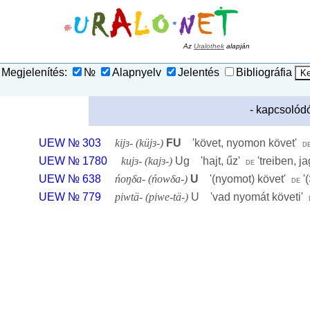
Az
Uralothek
alapján
Megjelenítés:
№
Alapnyelv
Jelentés
Bibliográfia
- kapcsolód
UEW № 303
kijɜ- (küjɜ-)
FU
'
követ, nyomon követ
'
d
UEW № 1780
kujɜ- (kajɜ-)
Ug '
hajt, űz
'
'
treiben, j
de
UEW № 638
ńoŋδa- (ńowδa-)
U
'
(nyomot) követ
'
'
de
UEW № 779
piwtä- (piwe-tä-)
U '
vad nyomát követi
'