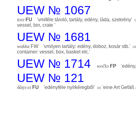
UEW № 1067
tosɜ
FU
'
vmiféle tároló, tartály, edény, láda, szekrény
'
vessel, bin, crate
'
UEW № 1681
wakka
FW '
vmilyen tartály: edény, doboz, kosár stb.
'
d
container: vessel, box, basket etc.
'
UEW № 1714
wočkɜ
FP
'
edény,
UEW № 121
δ̕äŋɜ-sɜ
FU
'
edényféle nyírkéregből
'
'
eine Art Gefäß
de