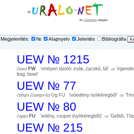
Az
Uralothek
alapján
Megjelenítés:
№
Alapnyelv
Jelentés
Bibliográfia
UEW № 1215
čawa
FW
'
vmilyen tároló: zsák, zacskó, tál
'
'
irgende
de
bag, bowl
'
UEW № 77
ćumpɜ (ćumpɜ-lɜ)
Ug FU '
ivóedény nyírkéregből
'
'
Tri
de
UEW № 80
ćuppɜ
FU
'
edény, csupor (nyírkéregből)
'
'
Gefäß, Töp
de
UEW № 215