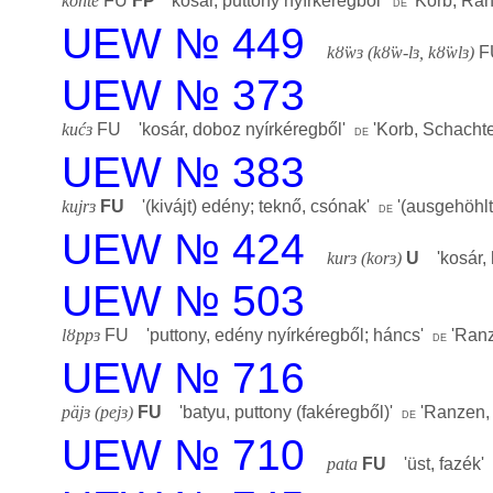
konte
FU
FP
'
kosár, puttony nyírkéregből
'
'
Korb, Ran
de
UEW № 449
kȣ̈wɜ (kȣ̈w-lɜ, kȣ̈wlɜ)
F
UEW № 373
kućɜ
FU '
kosár, doboz nyírkéregből
'
'
Korb, Schachte
de
UEW № 383
kujrɜ
FU
'
(kivájt) edény; teknő, csónak
'
'
(ausgehöhlt
de
UEW № 424
kurɜ (korɜ)
U
'
kosár,
UEW № 503
lȣppɜ
FU '
puttony, edény nyírkéregből; háncs
'
'
Ranz
de
UEW № 716
päjɜ (pejɜ)
FU
'
batyu, puttony (fakéregből)
'
'
Ranzen, 
de
UEW № 710
pata
FU
'
üst, fazék
'