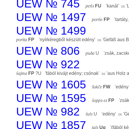
UEW № 745
peńɜ
FU
'
kanál
'
'
L
de
UEW № 1497
porńe
FP
'
tartály
UEW № 1499
portta
FP
'
nyírkéregből készült edény
'
'
Gefäß aus B
de
UEW № 806
puδa
U '
zsák, zacsk
UEW № 922
śajma
FP
?U '
fából kivájt edény; csónak
'
'
aus Holz 
de
UEW № 1605
šakče
FW
'
edény;
UEW № 1595
śoppɜ-sɜ
FP
'
zsá
UEW № 982
śulɜ
U '
edény
'
'
G
de
UEW № 1857
talɜ
Ug
'
(fából ké