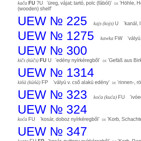
kača
FU
?U '
üreg, vájat; tartó, polc (fából)
'
'
Höhle, H
de
(wooden) shelf
'
UEW № 225
kajɜ (kojɜ)
U '
kanál, 
UEW № 1275
kawka
FW '
vályú
UEW № 300
kičɜ (küčɜ)
FU
U '
edény nyírkéregből
'
'
Gefäß aus Bir
de
UEW № 1314
kińä (küńä)
FP '
vályú v. cső alakú edény
'
'
rinnen-, 
de
UEW № 323
koća (kuća)
FU '
ivó
UEW № 324
koća
FU '
kosár, doboz nyírkéregből
'
'
Korb, Schachte
de
UEW № 347