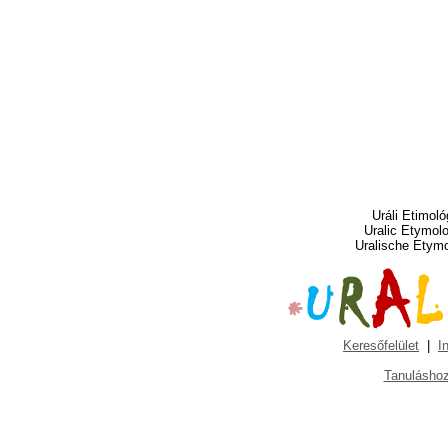
Uráli Etimoló
Uralic Etymol
Uralische Etym
Keresőfelület
|
I
Tanuláshoz