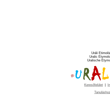
Uráli Etimoló
Uralic Etymol
Uralische Etym
Keresőfelület
|
I
Tanuláshoz